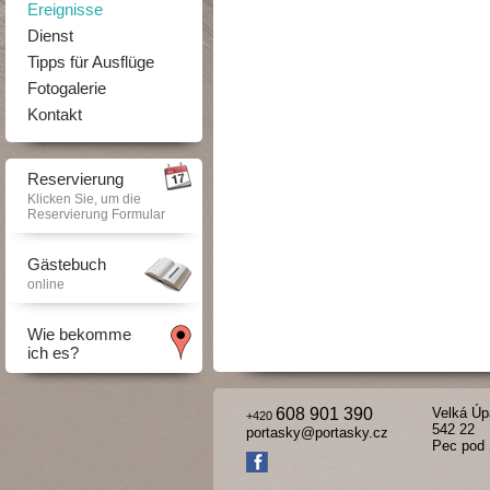
Ereignisse
Dienst
Tipps für Ausflüge
Fotogalerie
Kontakt
Reservierung
Klicken Sie, um die
Reservierung Formular
Gästebuch
online
Wie bekomme
ich es?
608 901 390
Velká Úp
+420
542 22
portasky@portasky.cz
Pec pod