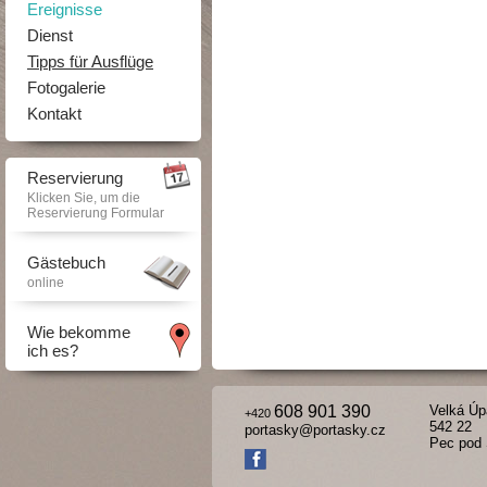
Ereignisse
Dienst
Tipps für Ausflüge
Fotogalerie
Kontakt
Reservierung
Klicken Sie, um die
Reservierung Formular
Gästebuch
online
Wie bekomme
ich es?
608 901 390
Velká Úp
+420
542 22
portasky@portasky.cz
Pec pod