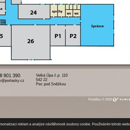
8 901 390
Velká Úpa č.p. 110
542 22
y@portasky.cz
Pec pod Sněžkou
Portášky © 2026
rsonalizaci reklam a analýze návštěvnosti soubory cookie. Používáním tohoto webu