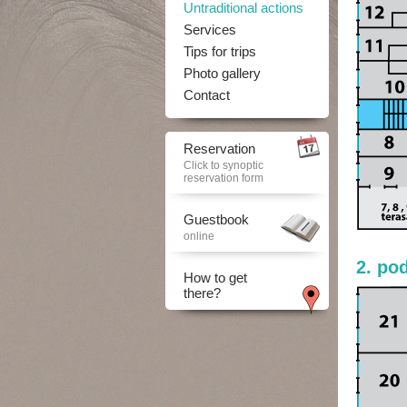
Untraditional actions
Services
Tips for trips
Photo gallery
Contact
Reservation
Click to synoptic
reservation form
Guestbook
online
2. pod
How to get
there?