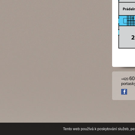
60
+420
portask
Tento web používá k poskytování služeb, pe