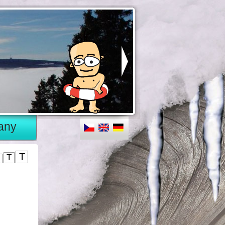
any
T
T