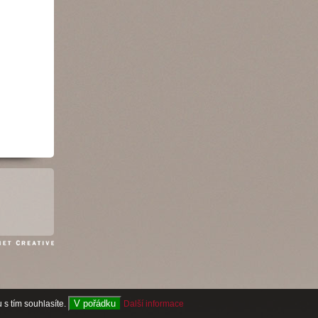
V pořádku
 s tím souhlasíte.
Další informace