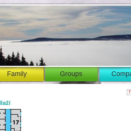
family
groups
comp
T
laží