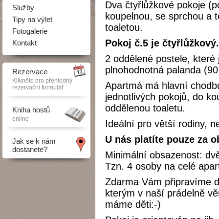
Dva čtyřlůžkové pokoje (p
Služby
koupelnou, se sprchou a t
Tipy na výlet
toaletou.
Fotogalerie
Pokoj č.5 je čtyřlůžkový.
Kontakt
2 oddělené postele, které 
plnohodnotná palanda (90 
Rezervace
Klikněte pro přehledný
Apartmá má hlavní chodbu
rezervační formulář
jednotlivých pokojů, do ko
oddělenou toaletu.
Kniha hostů
online
Ideální pro větší rodiny, n
U nás platíte pouze za 
Jak se k nám
dostanete?
Minimální obsazenost: dv
Tzn. 4 osoby na celé apa
Zdarma Vám připravíme dě
kterým v naší prádelně vě
máme děti:-)