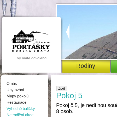
...vy máte dovolenou
rodiny
O nás
Zpět
Ubytování
Pokoj 5
Mapy pokojů
Restaurace
Pokoj č.5, je nedílnou so
Výhodné balíčky
8 osob.
Netradiční akce