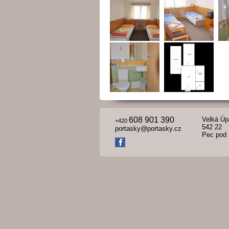
608 901 390
Velká Úp
+420
542 22
portasky@portasky.cz
Pec pod