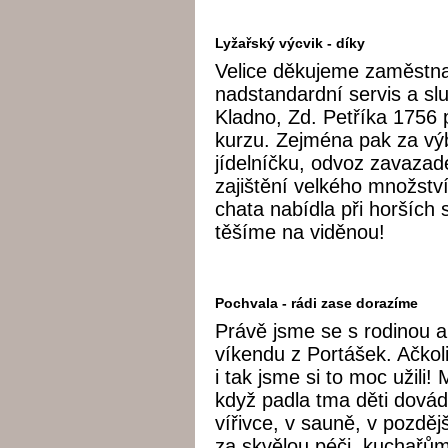
Lyžařský výcvik - díky
Velice děkujeme zaměstn
nadstandardní servis a sl
Kladno, Zd. Petříka 1756
kurzu. Zejména pak za vý
jídelníčku, odvoz zavazad
zajištění velkého množstv
chata nabídla při horších
těšíme na viděnou!
Pochvala - rádi zase dorazíme
Právě jsme se s rodinou a
víkendu z Portášek. Ačkol
i tak jsme si to moc užili!
když padla tma děti dovádě
vířivce, v sauně, v pozdě
za skvělou péči, kuchařů