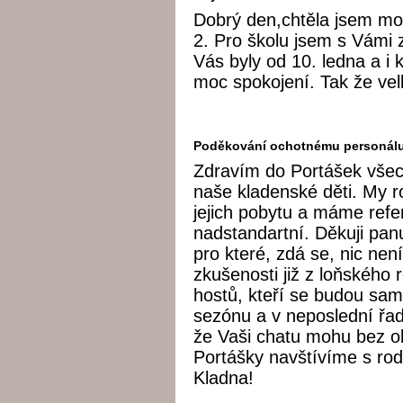
Dobrý den,chtěla jsem mo
2. Pro školu jsem s Vámi 
Vás byly od 10. ledna a i 
moc spokojení. Tak že vel
Poděkování ochotnému personál
Zdravím do Portášek všech
naše kladenské děti. My r
jejich pobytu a máme refe
nadstandartní. Děkuji pan
pro které, zdá se, nic n
zkušenosti již z loňského
hostů, kteří se budou sam
sezónu a v neposlední řa
že Vaši chatu mohu bez ob
Portášky navštívíme s rod
Kladna!