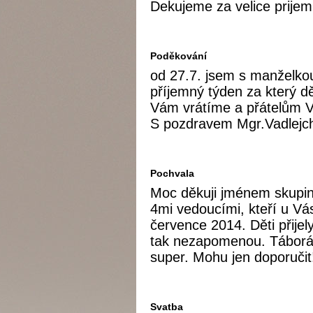
Dekujeme za velice prijem
Poděkování
od 27.7. jsem s manželko
příjemný týden za který d
Vám vrátíme a přátelům Va
S pozdravem Mgr.Vadlejch
Pochvala
Moc děkuji jménem skupink
4mi vedoucími, kteří u Vás
července 2014. Děti přije
tak nezapomenou. Táborák,
super. Mohu jen doporučit
Svatba