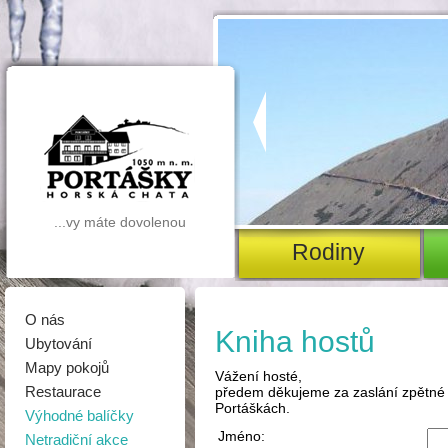
...vy máte dovolenou
rodiny
O nás
Kniha hostů
Ubytování
Mapy pokojů
Vážení hosté,
Restaurace
předem děkujeme za zaslání zpětné 
Portáškách.
Výhodné balíčky
Jméno:
Netradiční akce