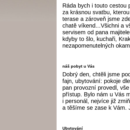
Ráda bych i touto cestou
za krásnou svatbu, kterou
terase a zároveň jsme zde 
chatě víkend...Všichni a v
servisem od pana majitele
kdyby to šlo, kuchaři, Kra
nezapomenutelných okamž
náš pobyt u Vás
Dobrý den, chtěli jsme po
fajn, ubytování: pokoje d
pan provozní provedl, vše 
přístup. Bylo nám u Vás 
i personál, nejvíce již z
a těšíme se zase k Vám.
Ubytování