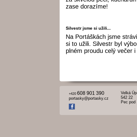
zase dorazíme!
Silvestr jsme si užili...
Na Portáškách jsme strávi
si to užili. Silvestr byl v
plném proudu celý večer i 
608 901 390
Velká Úp
+420
542 22
portasky@portasky.cz
Pec pod