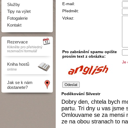
E-mail:
Služby
Předmět:
Tipy na výlet
Fotogalerie
Vzkaz:
Kontakt
Rezervace
Klikněte pro přehledný
rezervační formulář
Pro zabránění spamu opište
prosím text z obrázku:
Je 
Kniha hostů
online
Jak se k nám
dostanete?
Poděkování Silvestr
Dobry den, chtela bych m
partu. Tri dny u vas jsme s
Omlouvame se za mensi n
ze na obou stranach to n